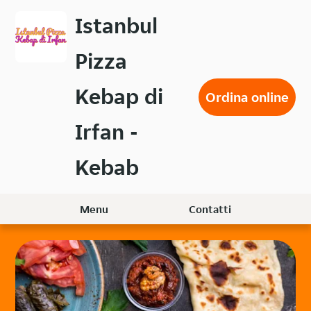
Passa
Istanbul
al
contenuto
Pizza
principale
Kebap di
Ordina online
Irfan -
Kebab
Menu
Contatti